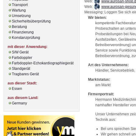
Web:
www.aurosan-shop.
Transport
Web:
www.aurosan-gesun
Wartung
Messaging: Loggen Sie sich ein
Umsetzung
Wir bieten:
Sicherheitsüberprüfung
kompetente Fachberatun
Beratung
Probeschallen an unter
Finanzierung
Probestellungen bei Neu
Konstanzprüfung
Ausfallzeiten, Geräteei
Betreiberverordnung) u
mit dieser Anwendung:
Service sowie Funktions
S/W Gerät
Betreiberverordnung, zu
Farbdoppler
Farbdoppler-Echokardiographiegerät
Art des Unternehmens:
Standgerät
Händler, Servicebetrieb, 
Tragbares Gerät
Marktstatus:
aus dieser Stadt:
am Markt
Essen
Firmenportrait:
aus diesem Land:
Herrmann Medizintechnik
Germany
namhafter Hersteller vo
Unser Unternehmen zeic
Technik aus:
Bei uns sprechen Sie
Wir gehen schnell un