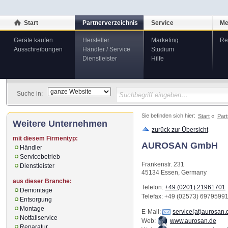
Start
Partnerverzeichnis
Service
Me
Geräte kaufen
Hersteller
Marketing
Re
Ausschreibungen
Händler / Service
Studium
Dienstleister
Hilfe
Suche in:
Sie befinden sich hier:
Start
Part
Weitere Unternehmen
zurück zur Übersicht
mit diesem Firmentyp:
AUROSAN GmbH
Händler
Servicebetrieb
Frankenstr. 231
Dienstleister
45134
Essen
,
Germany
aus dieser Branche:
Telefon:
+49 (0201) 21961701
Demontage
Telefax
: +49 (02573) 6979599
Entsorgung
Montage
E-Mail:
service(at)aurosan.
Notfallservice
Web:
www.aurosan.de
Reparatur