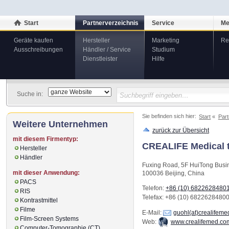
Start
Partnerverzeichnis
Service
Me
Geräte kaufen
Hersteller
Marketing
Re
Ausschreibungen
Händler / Service
Studium
Dienstleister
Hilfe
Suche in:
Sie befinden sich hier:
Start
Part
Weitere Unternehmen
zurück zur Übersicht
mit diesem Firmentyp:
CREALIFE Medical t
Hersteller
Händler
Fuxing Road, 5F HuiTong Busi
mit dieser Anwendung:
100036
Beijing
,
China
PACS
Telefon:
+86 (10) 6822628480
RIS
Telefax
: +86 (10) 6822628480
Kontrastmittel
Filme
E-Mail:
guohl(at)crealifem
Film-Screen Systems
Web:
www.crealifemed.co
Computer-Tomographie (CT)