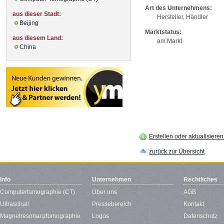
Art des Unternehmens:
aus dieser Stadt:
Hersteller, Händler
Beijing
Marktstatus:
aus diesem Land:
am Markt
China
Erstellen oder aktualisiere
zurück zur Übersicht
Info
Unternehmen
Rechtliches
Computertomographie (CT)
Über uns
AGB
Ultraschall
Pressebereich
Kontakt
Magnetresonanztomographie
Logos
Datenschutz