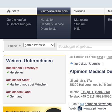
Start
Partnerverzeichnis
Service
Me
Geräte kaufen
Hersteller
Marketing
Re
Ausschreibungen
Händler / Service
Studium
Dienstleister
Hilfe
Suche in:
Sie befinden sich hier:
Start
Part
Weitere Unternehmen
zurück zur Übersicht
mit diesem Firmentyp:
Alpinion Medical 
Hersteller
aus dieser Stadt:
Lilienthalstr. 17a
Hallbergmoos bei München
85399
Hallbergmoos bei Mün
aus diesem Land:
Telefon:
+49 (0811) 9982-860
Germany
Telefax
: +49 (0811) 9982-8620
E-Mail:
hermann.schwaegerl
Web:
www.alpinion.de