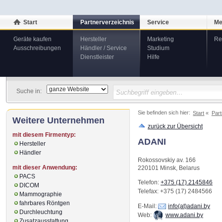
Start
Partnerverzeichnis
Service
Me
Geräte kaufen
Hersteller
Marketing
Re
Ausschreibungen
Händler / Service
Studium
Dienstleister
Hilfe
Suche in:
Sie befinden sich hier:
Start
Part
Weitere Unternehmen
zurück zur Übersicht
mit diesem Firmentyp:
ADANI
Hersteller
Händler
Rokossovskiy av. 166
mit dieser Anwendung:
220101
Minsk
,
Belarus
PACS
Telefon:
+375 (17) 2145846
DICOM
Telefax
: +375 (17) 2484566
Mammographie
fahrbares Röntgen
E-Mail:
info(at)adani.by
Durchleuchtung
Web:
www.adani.by
Zusatzausstattung