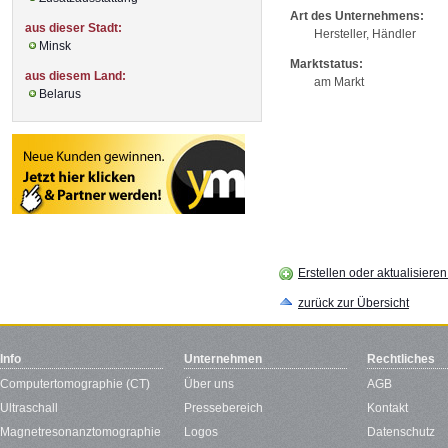
Art des Unternehmens:
aus dieser Stadt:
Hersteller, Händler
Minsk
Marktstatus:
aus diesem Land:
am Markt
Belarus
Erstellen oder aktualisiere
zurück zur Übersicht
Info
Unternehmen
Rechtliches
Computertomographie (CT)
Über uns
AGB
Ultraschall
Pressebereich
Kontakt
Magnetresonanztomographie
Logos
Datenschutz