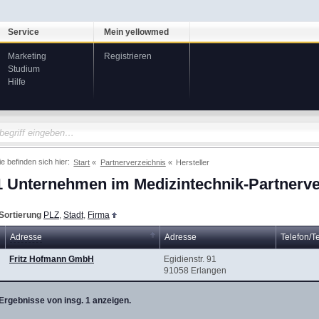
Service
Mein yellowmed
Marketing
Registrieren
Studium
Hilfe
ie befinden sich hier:
Start
Partnerverzeichnis
Hersteller
1 Unternehmen im Medizintechnik-Partnerve
Sortierung
PLZ
,
Stadt
,
Firma
Adresse
Adresse
Telefon/T
Fritz Hofmann GmbH
Egidienstr. 91
91058 Erlangen
Ergebnisse von insg. 1 anzeigen.