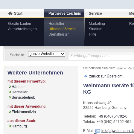
Start
Partnerverzeichnis
Service
Me
Geräte kaufen
Hersteller
Marketing
Re
Ausschreibungen
Händler / Service
Studium
Dienstleister
Hilfe
Suche in:
Sie befinden sich hier:
Start
Part
Weitere Unternehmen
zurück zur Übersicht
mit diesem Firmentyp:
Weinmann Geräte f
Händler
KG
Hersteller
Servicebetrieb
Kronsaalsweg 40
mit dieser Anwendung:
22525
Hamburg
,
Germany
Elektromedizin
Telefon:
+49 (040) 54702-0
aus dieser Stadt:
Telefax
: +49 (040) 54702-461
Hamburg
E-Mail:
info(at)weinmann.d