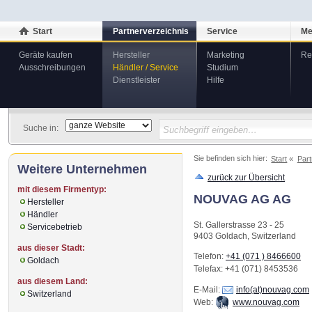
Start
Partnerverzeichnis
Service
Me
Geräte kaufen
Hersteller
Marketing
Re
Ausschreibungen
Händler / Service
Studium
Dienstleister
Hilfe
Suche in:
Sie befinden sich hier:
Start
Part
Weitere Unternehmen
zurück zur Übersicht
mit diesem Firmentyp:
NOUVAG AG AG
Hersteller
Händler
St. Gallerstrasse 23 - 25
Servicebetrieb
9403
Goldach
,
Switzerland
aus dieser Stadt:
Telefon:
+41 (071 ) 8466600
Goldach
Telefax
: +41 (071) 8453536
aus diesem Land:
E-Mail:
info(at)nouvag.com
Switzerland
Web:
www.nouvag.com