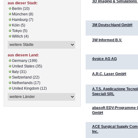
3D Imaging & Simulations
aus dieser Stadt:
Berlin (10)
München (8)
Hamburg (7)
3M Deutschland GmbH
Köln (5)
Tokyo (5)
Willich (4)
3W Informed B.V.
aus diesem Land:
4voice AG AG
Germany (199)
United States (35)
Italy (31)
A.R.C. Laser GmbH
Switzerland (22)
Netherlands (17)
United Kingdom (12)
A.T.S. Applicazione Tecno
Speciali SRL
abasoft EDV-Programme
GmbH
ACE Surgical Supply Co
Inc.