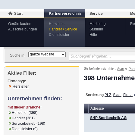
Start
Partnerverzeichnis
Service
Me
Geräte kaufen
Hersteller
Marketing
Re
Ausschreibungen
Händler / Service
Studium
Dienstleister
Hilfe
Suche in:
Sie befinden sich hier:
Start
Part
Aktive Filter:
398 Unternehmen
Firmentyp:
Hersteller
Sortierung
PLZ
,
Stadt
,
Firma
Unternehmen finden:
mit dieser Branche:
Adresse
Hersteller (398)
SHP Steriltechnik AG
Händler (381)
Servicebetrieb (198)
Dienstleister (9)