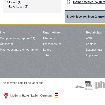
CAmed Medical Syste
Essen (1)
Leverkusen (1)
Ergebnisse von insg. 2 anzei
Info
Unternehmen
Rechtliches
Computertomographie (CT)
Über uns
AGB
Ultraschall
Pressebereich
Kontakt
Magnetresonanztomographie
Logos
Datenschutz
Jobs
Impressum
yellowmed.com ist bekannt aus: