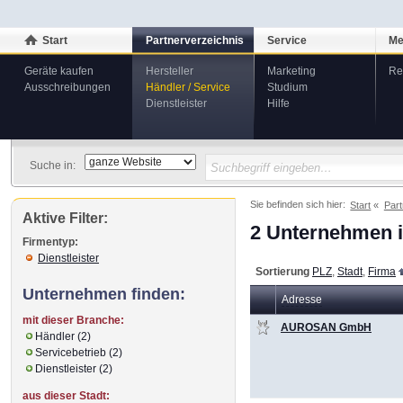
Start
Partnerverzeichnis
Service
Me
Geräte kaufen
Hersteller
Marketing
Re
Ausschreibungen
Händler / Service
Studium
Dienstleister
Hilfe
Suche in:
Sie befinden sich hier:
Start
Part
Aktive Filter:
2 Unternehmen i
Firmentyp:
Dienstleister
Sortierung
PLZ
,
Stadt
,
Firma
Unternehmen finden:
Adresse
mit dieser Branche:
AUROSAN GmbH
Händler (2)
Servicebetrieb (2)
Dienstleister (2)
aus dieser Stadt: