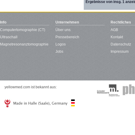
Ergebnisse von insg. 1 anzei
Info
Unternehmen
Rechtliches
Computertomographie (CT)
Über uns
AGB
Ultraschall
Pressebereich
Kontakt
Magnetresonanztomographie
Logos
Datenschutz
Jobs
Impressum
yellowmed.com ist bekannt aus: