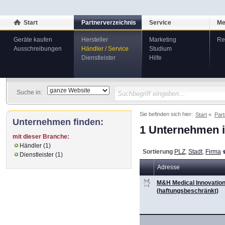
Start
Partnerverzeichnis
Service
Me
Geräte kaufen
Hersteller
Marketing
Re
Ausschreibungen
Händler / Service
Studium
Dienstleister
Hilfe
Suche in:
Sie befinden sich hier:
Start
Part
Unternehmen finden:
1 Unternehmen i
mit dieser Branche:
Händler (1)
Sortierung
PLZ
,
Stadt
,
Firma
Dienstleister (1)
Adresse
M&H Medical Innovatio
(haftungsbeschränkt)