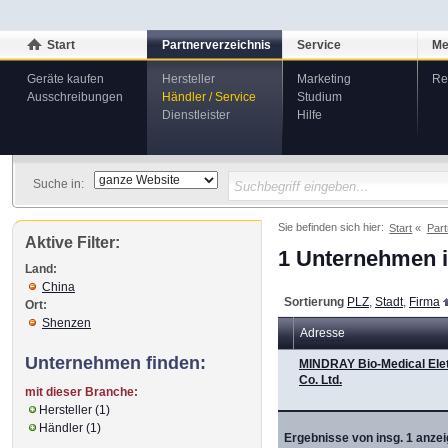
Start
Partnerverzeichnis
Service
Me
Geräte kaufen
Hersteller
Marketing
Re
Ausschreibungen
Händler / Service
Studium
Dienstleister
Hilfe
Suche in:
Sie befinden sich hier:
Start
Part
Aktive Filter:
1 Unternehmen i
Land:
China
Sortierung
PLZ
,
Stadt
,
Firma
Ort:
Shenzen
Adresse
Unternehmen finden:
MINDRAY Bio-Medical Ele
Co. Ltd.
mit dieser Branche:
Hersteller (1)
Händler (1)
Ergebnisse von insg. 1 anzei