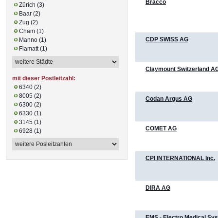
Bracco
Zürich (3)
Baar (2)
Zug (2)
Cham (1)
CDP SWISS AG
Manno (1)
Flamatt (1)
Claymount Switzerland A
mit dieser Postleitzahl:
6340 (2)
8005 (2)
Codan Argus AG
6300 (2)
6330 (1)
3145 (1)
COMET AG
6928 (1)
CPI INTERNATIONAL Inc.
DIRA AG
EMS - Electro Medical Sy