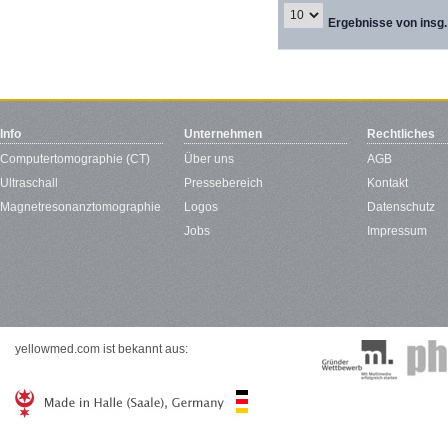
Ergebnisse von insg.
Info
Unternehmen
Rechtliches
Computertomographie (CT)
Über uns
AGB
Ultraschall
Pressebereich
Kontakt
Magnetresonanztomographie
Logos
Datenschutz
Jobs
Impressum
yellowmed.com ist bekannt aus: