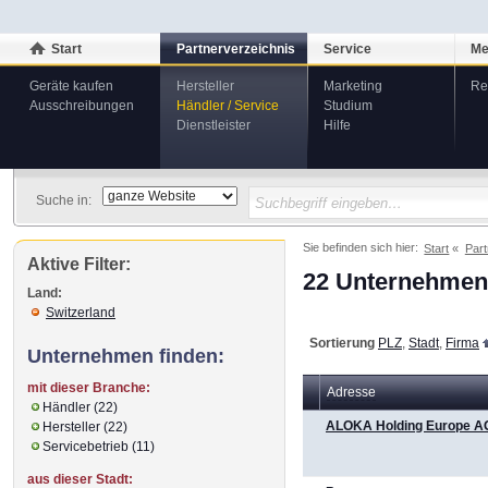
Start
Partnerverzeichnis
Service
Me
Geräte kaufen
Hersteller
Marketing
Re
Ausschreibungen
Händler / Service
Studium
Dienstleister
Hilfe
Suche in:
Sie befinden sich hier:
Start
Part
Aktive Filter:
22 Unternehmen 
Land:
Switzerland
Sortierung
PLZ
,
Stadt
,
Firma
Unternehmen finden:
mit dieser Branche:
Adresse
Händler (22)
ALOKA Holding Europe A
Hersteller (22)
Servicebetrieb (11)
aus dieser Stadt: