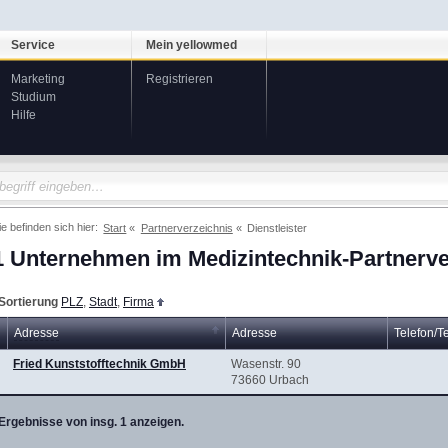
Service
Mein yellowmed
Marketing
Registrieren
Studium
Hilfe
ie befinden sich hier:
Start
Partnerverzeichnis
Dienstleister
1 Unternehmen im Medizintechnik-Partnerve
Sortierung
PLZ
,
Stadt
,
Firma
Adresse
Adresse
Telefon/T
Fried Kunststofftechnik GmbH
Wasenstr. 90
73660 Urbach
Ergebnisse von insg. 1 anzeigen.