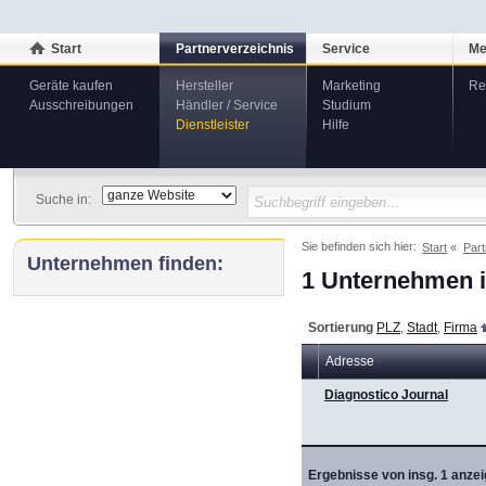
Start
Partnerverzeichnis
Service
Me
Geräte kaufen
Hersteller
Marketing
Re
Ausschreibungen
Händler / Service
Studium
Dienstleister
Hilfe
Suche in:
Sie befinden sich hier:
Start
Part
Unternehmen finden:
1 Unternehmen i
Sortierung
PLZ
,
Stadt
,
Firma
Adresse
Diagnostico Journal
Ergebnisse von insg. 1 anzei