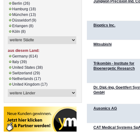
Jungwon Precision Ind. Co.
Berlin (26)
Hamburg (18)
München (13)
Düsseldorf (9)
Bioptics Inc.
Erlangen (8)
Köln (8)
Mitsubishi
aus diesem Land:
Germany (614)
Italy (39)
Trikombin - Institute for
United States (38)
Bioenergetic Research
Switzerland (29)
Netherlands (17)
United Kingdom (17)
Dr. Dipl.-Ing. Goettfert Sy
GmbH
Ausonics AG
CAT Medical Systems Sp