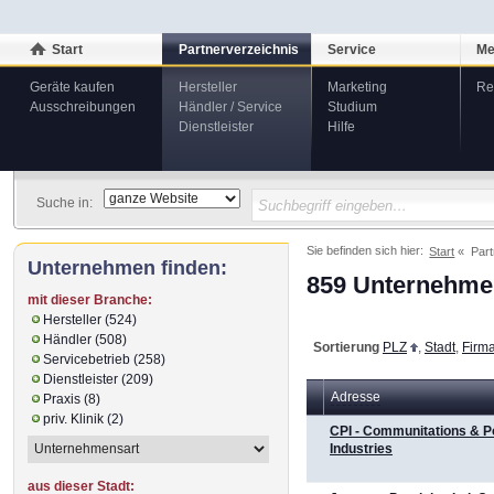
Start
Partnerverzeichnis
Service
Me
Geräte kaufen
Hersteller
Marketing
Re
Ausschreibungen
Händler / Service
Studium
Dienstleister
Hilfe
Suche in:
Sie befinden sich hier:
Start
Part
Unternehmen finden:
859 Unternehmen
mit dieser Branche:
Hersteller (524)
Händler (508)
Sortierung
PLZ
,
Stadt
,
Firm
Servicebetrieb (258)
Dienstleister (209)
Adresse
Praxis (8)
priv. Klinik (2)
CPI - Communitations & 
Industries
aus dieser Stadt: