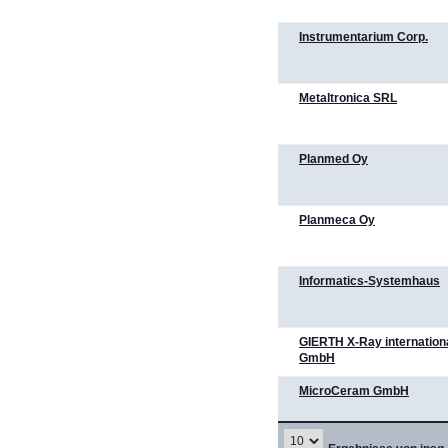
Instrumentarium Corp.
Metaltronica SRL
Planmed Oy
Planmeca Oy
Informatics-Systemhaus
GIERTH X-Ray internation
GmbH
MicroCeram GmbH