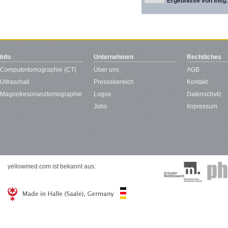
Ergebnisse von insg.
Info
Unternehmen
Rechtliches
Computertomographie (CT)
Über uns
AGB
Ultraschall
Pressebereich
Kontakt
Magnetresonanztomographie
Logos
Datenschutz
Jobs
Impressum
yellowmed.com ist bekannt aus: