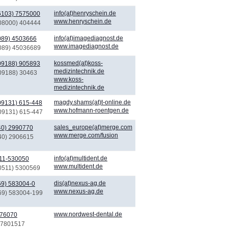
info(at)henryschein.de
6103) 7575000
www.henryschein.de
(08000) 404444
info(at)imagediagnost.de
089) 4503666
www.imagediagnost.de
(089) 45036689
kossmed(at)koss-
09188) 905893
medizintechnik.de
(09188) 30463
www.koss-
medizintechnik.de
magdy.shams(at)t-online.de
09131) 615-448
www.hofmann-roentgen.de
(09131) 615-447
sales_europe(at)merge.com
40) 2990770
www.merge.com/fusion
(40) 2906615
info(at)multident.de
11-530050
www.multident.de
(0511) 5300569
dis(at)nexus-ag.de
69) 583004-0
www.nexus-ag.de
(69) 583004-199
www.nordwest-dental.de
 76070
) 7801517