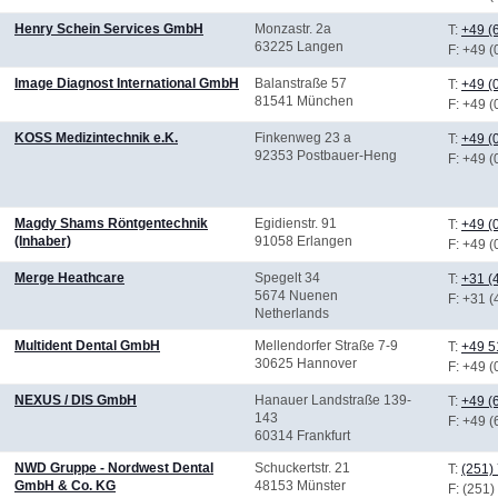
Henry Schein Services GmbH
Monzastr. 2a
T:
+49 (
63225 Langen
F
: +49 
Image Diagnost International GmbH
Balanstraße 57
T:
+49 (
81541 München
F
: +49 
KOSS Medizintechnik e.K.
Finkenweg 23 a
T:
+49 (
92353 Postbauer-Heng
F
: +49 
Magdy Shams Röntgentechnik
Egidienstr. 91
T:
+49 (
(Inhaber)
91058 Erlangen
F
: +49 
Merge Heathcare
Spegelt 34
T:
+31 (
5674 Nuenen
F
: +31 
Netherlands
Multident Dental GmbH
Mellendorfer Straße 7-9
T:
+49 5
30625 Hannover
F
: +49 
NEXUS / DIS GmbH
Hanauer Landstraße 139-
T:
+49 (
143
F
: +49 
60314 Frankfurt
NWD Gruppe - Nordwest Dental
Schuckertstr. 21
T:
(251)
GmbH & Co. KG
48153 Münster
F
: (251