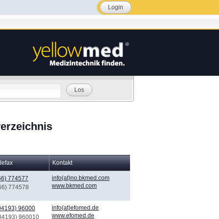
Login
Los
erzeichnis
lefax
Kontakt
info(at)no.bkmed.com
66) 774577
www.bkmed.com
(66) 774578
info(at)efomed.de
04193) 96000
www.efomed.de
(04193) 960010