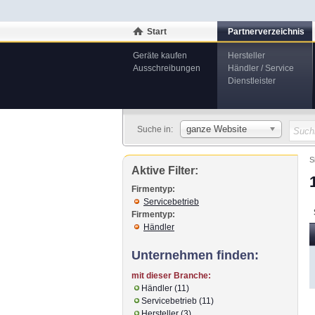
Start
Partnerverzeichnis
Geräte kaufen
Hersteller
Ausschreibungen
Händler / Service
Dienstleister
ganze Website
Suche in:
S
Aktive Filter:
Firmentyp:
Servicebetrieb
Firmentyp:
Händler
Unternehmen finden:
mit dieser Branche:
Händler (11)
Servicebetrieb (11)
Hersteller (3)