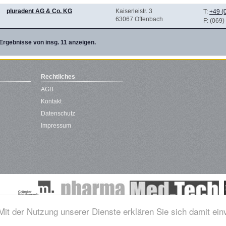
pluradent AG & Co. KG
Kaiserleistr. 3
T:
+49 (
63067 Offenbach
F
: (069
Ergebnisse von insg. 11 anzeigen.
Rechtliches
AGB
Kontakt
Datenschutz
Impressum
 Mit der Nutzung unserer Dienste erklären Sie sich damit ei