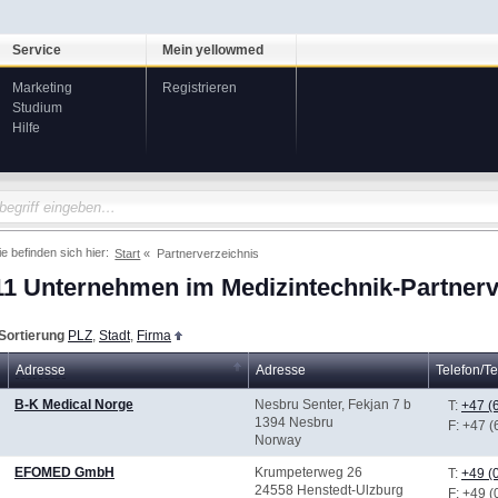
Service
Mein yellowmed
Marketing
Registrieren
Studium
Hilfe
ie befinden sich hier:
Start
Partnerverzeichnis
11 Unternehmen im Medizintechnik-Partnerv
Sortierung
PLZ
,
Stadt
,
Firma
Adresse
Adresse
Telefon/Te
B-K Medical Norge
Nesbru Senter, Fekjan 7 b
T:
+47 (
1394 Nesbru
F
: +47 
Norway
EFOMED GmbH
Krumpeterweg 26
T:
+49 (
24558 Henstedt-Ulzburg
F
: +49 