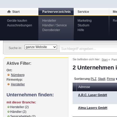
Start
Partnerverzeichnis
Service
Me
Geräte kaufen
Hersteller
Marketing
Re
Ausschreibungen
Händler / Service
Studium
Dienstleister
Hilfe
Suche in:
Sie befinden sich hier:
Start
Part
Aktive Filter:
2 Unternehmen i
Ort:
Nürnberg
Sortierung
PLZ
,
Stadt
,
Firma
Firmentyp:
Hersteller
Adresse
Unternehmen finden:
A.R.C. Laser GmbH
mit dieser Branche:
Hersteller (2)
Alma Lasers GmbH
Händler (2)
Servicebetrieb (2)