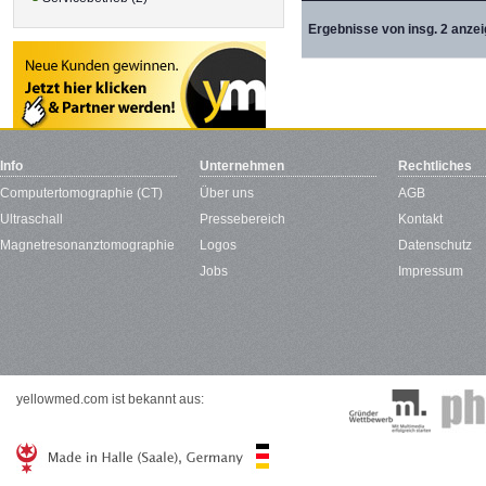
Ergebnisse von insg. 2 anzei
Info
Unternehmen
Rechtliches
Computertomographie (CT)
Über uns
AGB
Ultraschall
Pressebereich
Kontakt
Magnetresonanztomographie
Logos
Datenschutz
Jobs
Impressum
yellowmed.com ist bekannt aus: