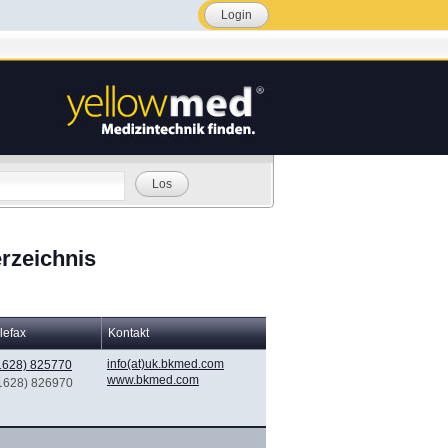
Login
Los
rzeichnis
lefax
Kontakt
info(at)uk.bkmed.com
1628) 825770
www.bkmed.com
(1628) 826970