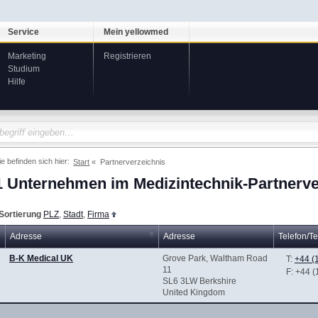
Service
Mein yellowmed
Marketing
Registrieren
Studium
Hilfe
ie befinden sich hier:
Start
Partnerverzeichnis
1 Unternehmen im Medizintechnik-Partnerve
Sortierung
PLZ
,
Stadt
,
Firma
Adresse
Adresse
Telefon/Te
B-K Medical UK
Grove Park, Waltham Road
T:
+44 (
11
F
: +44 
SL6 3LW Berkshire
United Kingdom