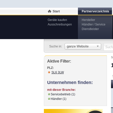
Start
Partnerverzeichnis
Geräte kaufen
Hersteller
Ausschreibungen
Händler / Service
Dienstleister
ganze Website
Suche in:
S
Aktive Filter:
PLZ:
SL6 3LW
Unternehmen finden:
mit dieser Branche:
Servicebetrieb (1)
Händler (1)