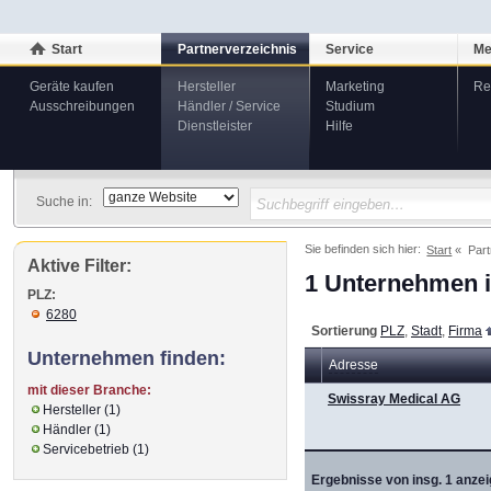
Start
Partnerverzeichnis
Service
Me
Geräte kaufen
Hersteller
Marketing
Re
Ausschreibungen
Händler / Service
Studium
Dienstleister
Hilfe
Suche in:
Sie befinden sich hier:
Start
Part
Aktive Filter:
1 Unternehmen i
PLZ:
6280
Sortierung
PLZ
,
Stadt
,
Firma
Unternehmen finden:
Adresse
mit dieser Branche:
Swissray Medical AG
Hersteller (1)
Händler (1)
Servicebetrieb (1)
Ergebnisse von insg. 1 anzei