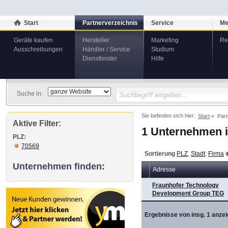
Start
Partnerverzeichnis
Service
Me
Geräte kaufen
Hersteller
Marketing
Re
Ausschreibungen
Händler / Service
Studium
Dienstleister
Hilfe
Suche in:
Sie befinden sich hier:
Start
Part
Aktive Filter:
1 Unternehmen i
PLZ:
70569
Sortierung
PLZ
,
Stadt
,
Firma
Unternehmen finden:
Adresse
Fraunhofer Technology
Development Group TEG
Ergebnisse von insg. 1 anzei