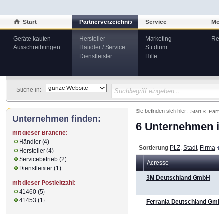
Start
Partnerverzeichnis
Service
Me
Geräte kaufen
Hersteller
Marketing
Re
Ausschreibungen
Händler / Service
Studium
Dienstleister
Hilfe
Suche in:
Sie befinden sich hier:
Start
Part
Unternehmen finden:
6 Unternehmen i
mit dieser Branche:
Händler (4)
Sortierung
PLZ
,
Stadt
,
Firma
Hersteller (4)
Servicebetrieb (2)
Adresse
Dienstleister (1)
3M Deutschland GmbH
mit dieser Postleitzahl:
41460 (5)
41453 (1)
Ferrania Deutschland G