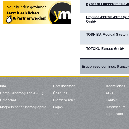
Kyocera Fineceramcis G
Physio-Control Germany 
GmbH
TOSHIBA Medical Syste
TOTOKU Europe GmbH
Ergebnisse von insg. 6 anzei
Info
Unternehmen
Rechtliches
Computertomographie (CT)
Über uns
AGB
Ultraschall
Pressebereich
Kontakt
Magnetresonanztomographie
Logos
Datenschutz
Jobs
Impressum