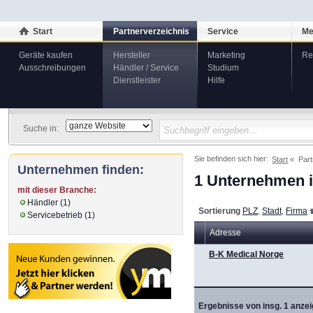
Start
Partnerverzeichnis
Service
Me
Geräte kaufen
Hersteller
Marketing
Re
Ausschreibungen
Händler / Service
Studium
Dienstleister
Hilfe
Suche in:
Sie befinden sich hier:
Start
Part
Unternehmen finden:
1 Unternehmen i
mit dieser Branche:
Händler (1)
Sortierung
PLZ
,
Stadt
,
Firma
Servicebetrieb (1)
Adresse
B-K Medical Norge
Ergebnisse von insg. 1 anzei