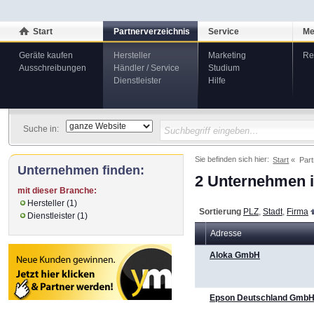
Start
Partnerverzeichnis
Service
Me
Geräte kaufen
Hersteller
Marketing
Re
Ausschreibungen
Händler / Service
Studium
Dienstleister
Hilfe
Suche in:
Sie befinden sich hier:
Start
Part
Unternehmen finden:
2 Unternehmen i
mit dieser Branche:
Hersteller (1)
Sortierung
PLZ
,
Stadt
,
Firma
Dienstleister (1)
Adresse
Aloka GmbH
Epson Deutschland Gmb