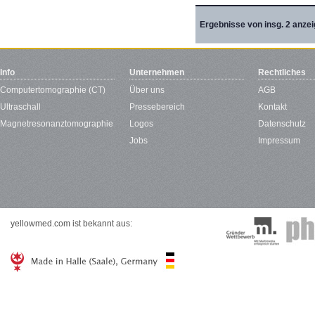
Ergebnisse von insg. 2 anzei
Info
Unternehmen
Rechtliches
Computertomographie (CT)
Über uns
AGB
Ultraschall
Pressebereich
Kontakt
Magnetresonanztomographie
Logos
Datenschutz
Jobs
Impressum
yellowmed.com ist bekannt aus: