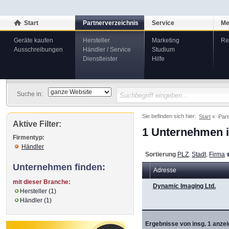
Start
Partnerverzeichnis
Service
Me
Geräte kaufen
Hersteller
Marketing
Re
Ausschreibungen
Händler / Service
Studium
Dienstleister
Hilfe
Suche in:
Sie befinden sich hier:
Start
Part
Aktive Filter:
1 Unternehmen i
Firmentyp:
Händler
Sortierung
PLZ
,
Stadt
,
Firma
Unternehmen finden:
Adresse
mit dieser Branche:
Dynamic Imaging Ltd.
Hersteller (1)
Händler (1)
Ergebnisse von insg. 1 anzei