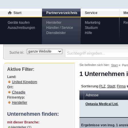
Start
Partnerverzeichnis
Service
Me
Geräte kaufen
Hersteller
Marketing
Re
Ausschreibungen
Händler / Service
Studium
Dienstleister
Hilfe
Suche in:
Sie befinden sich hier:
Start
Part
Aktive Filter:
1 Unternehmen i
Land:
United Kingdom
Sortierung
PLZ
,
Stadt
,
Firma
Ort:
Cheadle
Adresse
Firmentyp:
Hersteller
Optasia Medical Ltd.
Unternehmen finden:
mit dieser Branche:
Ergebnisse von insg. 1 anzei
Hersteller (1)