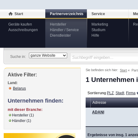
Start
Partnerverzeichnis
Service
Me
Geräte kaufen
Hersteller
Marketing
Re
Ausschreibungen
Händler / Service
Studium
Dienstleister
Hilfe
Suche in:
Sie befinden sich hier:
Start
Part
Aktive Filter:
1 Unternehmen i
Land:
Belarus
Sortierung
PLZ
,
Stadt
,
Firma
Unternehmen finden:
Adresse
mit dieser Branche:
ADANI
Hersteller (1)
Händler (1)
Ergebnisse von insg. 1 anzei