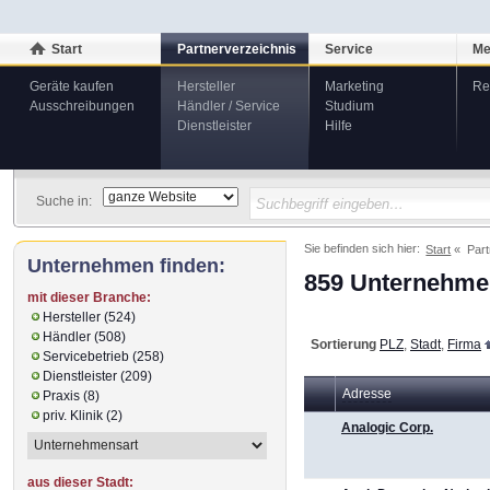
Start
Partnerverzeichnis
Service
Me
Geräte kaufen
Hersteller
Marketing
Re
Ausschreibungen
Händler / Service
Studium
Dienstleister
Hilfe
Suche in:
Sie befinden sich hier:
Start
Part
Unternehmen finden:
859 Unternehmen
mit dieser Branche:
Hersteller (524)
Händler (508)
Sortierung
PLZ
,
Stadt
,
Firma
Servicebetrieb (258)
Dienstleister (209)
Adresse
Praxis (8)
priv. Klinik (2)
Analogic Corp.
aus dieser Stadt: