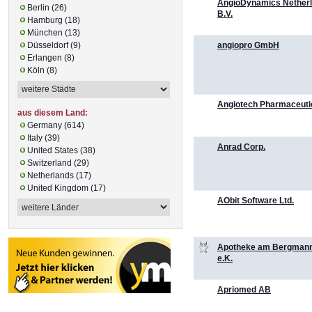
AngioDynamics Nether
Berlin (26)
B.V.
Hamburg (18)
München (13)
angiopro GmbH
Düsseldorf (9)
Erlangen (8)
Köln (8)
Angiotech Pharmaceutic
aus diesem Land:
Germany (614)
Italy (39)
Anrad Corp.
United States (38)
Switzerland (29)
Netherlands (17)
United Kingdom (17)
AObit Software Ltd.
Apotheke am Bergmann
e.K.
Apriomed AB