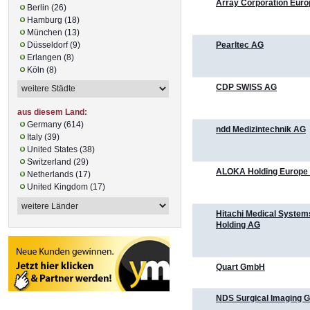
Array Corporation Euro
Berlin (26)
Hamburg (18)
München (13)
Pearltec AG
Düsseldorf (9)
Erlangen (8)
Köln (8)
CDP SWISS AG
aus diesem Land:
Germany (614)
ndd Medizintechnik AG
Italy (39)
United States (38)
Switzerland (29)
ALOKA Holding Europe
Netherlands (17)
United Kingdom (17)
Hitachi Medical System
Holding AG
Quart GmbH
NDS Surgical Imaging