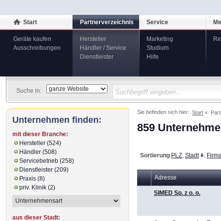
Start
Partnerverzeichnis
Service
Me
Geräte kaufen
Hersteller
Marketing
Re
Ausschreibungen
Händler / Service
Studium
Dienstleister
Hilfe
Suche in:
Sie befinden sich hier:
Start
Part
Unternehmen finden:
859 Unternehmen
mit dieser Branche:
Hersteller (524)
Händler (508)
Sortierung
PLZ
,
Stadt
,
Firm
Servicebetrieb (258)
Dienstleister (209)
Adresse
Praxis (8)
priv. Klinik (2)
SIMED Sp. z o. o.
aus dieser Stadt: