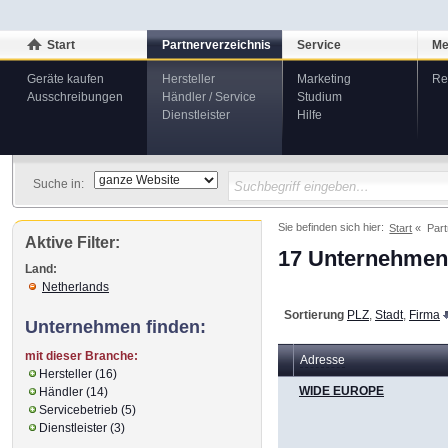
Start
Partnerverzeichnis
Service
Me
Geräte kaufen
Hersteller
Marketing
Re
Ausschreibungen
Händler / Service
Studium
Dienstleister
Hilfe
Suche in:
Sie befinden sich hier:
Start
Part
Aktive Filter:
17 Unternehmen 
Land:
Netherlands
Sortierung
PLZ
,
Stadt
,
Firma
Unternehmen finden:
mit dieser Branche:
Adresse
Hersteller (16)
WIDE EUROPE
Händler (14)
Servicebetrieb (5)
Dienstleister (3)