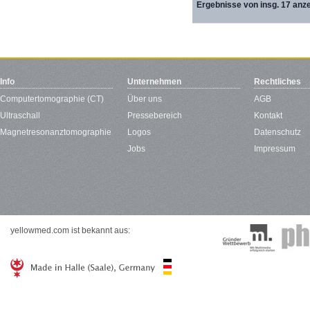
Ergebnisse von insg. 17 anze
Info
Unternehmen
Rechtliches
Computertomographie (CT)
Über uns
AGB
Ultraschall
Pressebereich
Kontakt
Magnetresonanztomographie
Logos
Datenschutz
Jobs
Impressum
yellowmed.com ist bekannt aus: