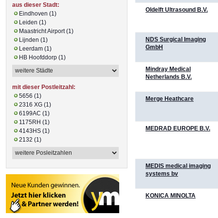
aus dieser Stadt:
Oldelft Ultrasound B.V.
Eindhoven (1)
Leiden (1)
Maastricht Airport (1)
NDS Surgical Imaging
Lijnden (1)
GmbH
Leerdam (1)
HB Hoofddorp (1)
Mindray Medical
Netherlands B.V.
mit dieser Postleitzahl:
5656 (1)
Merge Heathcare
2316 XG (1)
6199AC (1)
1175RH (1)
MEDRAD EUROPE B.V.
4143HS (1)
2132 (1)
MEDIS medical imaging
systems bv
KONICA MINOLTA