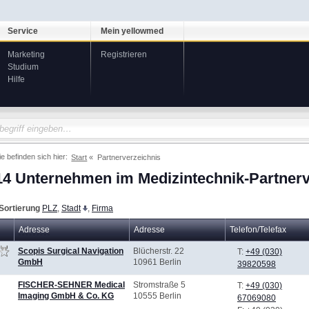
Service
Mein yellowmed
Marketing
Registrieren
Studium
Hilfe
ie befinden sich hier:
Start
Partnerverzeichnis
14 Unternehmen im Medizintechnik-Partnerv
Sortierung
PLZ
,
Stadt
,
Firma
Adresse
Adresse
Telefon/Telefax
Scopis Surgical Navigation
Blücherstr. 22
T:
+49 (030)
GmbH
10961 Berlin
39820598
FISCHER-SEHNER Medical
Stromstraße 5
T:
+49 (030)
Imaging GmbH & Co. KG
10555 Berlin
67069080