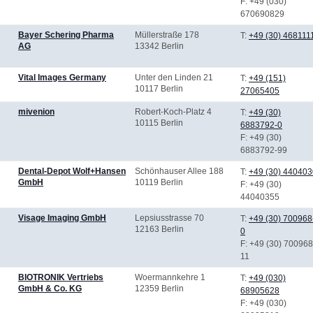
F
: +49 (030)
670690829
Bayer Schering Pharma
Müllerstraße 178
T:
+49 (30) 468111
AG
13342 Berlin
Vital Images Germany
Unter den Linden 21
T:
+49 (151)
10117 Berlin
27065405
mivenion
Robert-Koch-Platz 4
T:
+49 (30)
10115 Berlin
6883792-0
F
: +49 (30)
6883792-99
Dental-Depot Wolf+Hansen
Schönhauser Allee 188
T:
+49 (30) 440403
GmbH
10119 Berlin
F
: +49 (30)
44040355
Visage Imaging GmbH
Lepsiusstrasse 70
T:
+49 (30) 700968
12163 Berlin
0
F
: +49 (30) 700968
11
BIOTRONIK Vertriebs
Woermannkehre 1
T:
+49 (030)
GmbH & Co. KG
12359 Berlin
68905628
F
: +49 (030)