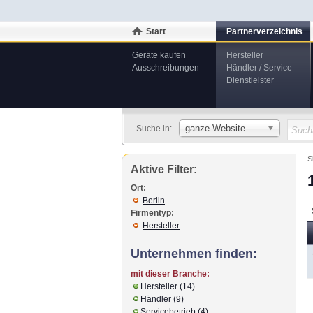
Start
Partnerverzeichnis
Geräte kaufen
Hersteller
Ausschreibungen
Händler / Service
Dienstleister
ganze Website
Suche in:
S
Aktive Filter:
Ort:
Berlin
Firmentyp:
Hersteller
Unternehmen finden:
mit dieser Branche:
Hersteller (14)
Händler (9)
Servicebetrieb (4)