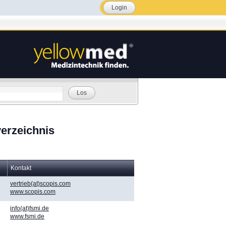
Login
Los
erzeichnis
Kontakt
vertrieb(at)scopis.com
www.scopis.com
info(at)fsmi.de
www.fsmi.de