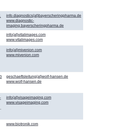
info.diagnostics(at)bayerscheringpharma.de
1
www.diagnostic-
imaging.bayerscheringpharma.de
info(at)vitalimages.com
www.vitalimages.com
info(at)mivenion.com
www.mivenion.com
geschaeftsleitung(at)wolf-hansen.de
0
www.wolf-hansen.de
info(at)visageimaging.com
-
www.visageimaging.com
-
www.biotronik.com