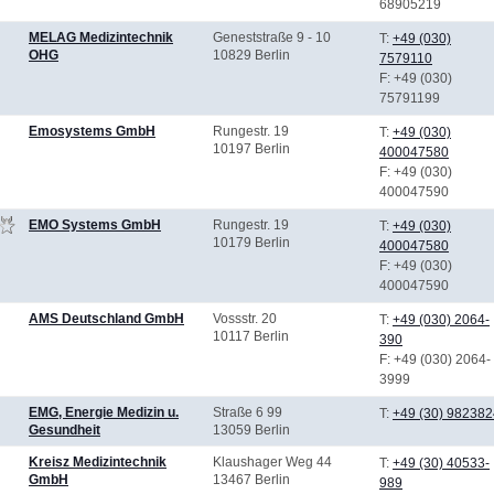
68905219
MELAG Medizintechnik
Geneststraße 9 - 10
T:
+49 (030)
OHG
10829 Berlin
7579110
F
: +49 (030)
75791199
Emosystems GmbH
Rungestr. 19
T:
+49 (030)
10197 Berlin
400047580
F
: +49 (030)
400047590
EMO Systems GmbH
Rungestr. 19
T:
+49 (030)
10179 Berlin
400047580
F
: +49 (030)
400047590
AMS Deutschland GmbH
Vossstr. 20
T:
+49 (030) 2064-
10117 Berlin
390
F
: +49 (030) 2064-
3999
EMG, Energie Medizin u.
Straße 6 99
T:
+49 (30) 982382
Gesundheit
13059 Berlin
Kreisz Medizintechnik
Klaushager Weg 44
T:
+49 (30) 40533-
GmbH
13467 Berlin
989