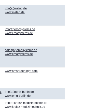
info(at)melag.de
www.melag.de
info(at)emosystems.de
www.emosystems.de
sales(at)emosystems.de
www.emosystems.de
www.amsgreenlight.com
info(at)perth-berlin.de
4
www.emg-berlin.de
info(at)kreisz-medizintechnik.de
www.kreisz-medizintechnik.de