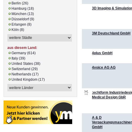
Berlin (26)
3D Imaging & Simulatio
Hamburg (18)
München (13)
Düsseldorf (9)
Erlangen (8)
Köln (8)
3M Deutschland GmbH
aus diesem Land:
4plus GmbH
Germany (614)
Italy (39)
United States (38)
4voice AG AG
Switzerland (29)
Netherlands (17)
United Kingdom (17)
:echtform Industriedesi
Medical Design GbR
A & D
Verpackungsmaschine
GmbH