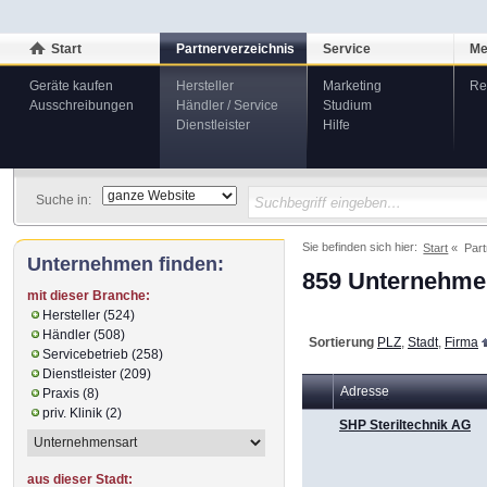
Start
Partnerverzeichnis
Service
Me
Geräte kaufen
Hersteller
Marketing
Re
Ausschreibungen
Händler / Service
Studium
Dienstleister
Hilfe
Suche in:
Sie befinden sich hier:
Start
Part
Unternehmen finden:
859 Unternehmen
mit dieser Branche:
Hersteller (524)
Händler (508)
Sortierung
PLZ
,
Stadt
,
Firma
Servicebetrieb (258)
Dienstleister (209)
Adresse
Praxis (8)
priv. Klinik (2)
SHP Steriltechnik AG
aus dieser Stadt: