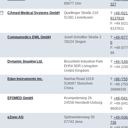
89077 Ulm
327
CAmed Medical Systems GmbH
Quettinger Straße 210
T:
+49 (021
51381 Leverkusen
9137610
F
: +49 (02
9137611
Compumedics DWL GmbH
Josef-Schüttler-Straße 2
T:
+49 (077
78224 Singen
0
F
: +49 (07
99
Dynamic Imaging Ltd.
Brucefield Industrial Park
T:
+44 (150
EH54 9DR Livingston
F
: +44 (15
United Kingdom
Edan Instruments Inc.
Nanhai Road 1019
T:
+86 (755
518067 Shenzhen
F
: +86 (755
China
26898330
EFOMED GmbH
Krumpeterweg 26
T:
+49 (041
24558 Henstedt-Ulzburg
F
: +49 (04
960010
eZono AG
Spitzweidenweg 30
T:
+49 (036
07743 Jena
730
F
: +49 (03