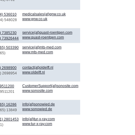
medicalsales(at)gnw.co.uk
4) 536010
www.gnw.co.uk
04) 548028
service(at)quast-roentgen.com
) 7385230
www.quast-roentgen.com
) 73926444
service(at)mts-med.com
65) 503390
www.mts-med.com
365)
contact(at)oldelft.nl
) 2698900
www.oldelft.nl
5) 2698954
CustomerSupport(at)sonosite.com
 9511200
www.sonosite.com
) 9511201
info(at)sonowied.de
65) 16286
www.sonowied.de
365) 13849
info(at)tur-x-ray.com
1) 2801453
www.tur-x-ray.com
1)