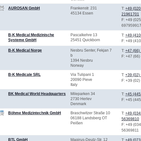
AUROSAN GmbH
Frankenstr. 231
T:
+49 (020
45134 Essen
21961701
F
: +49 (02
69795991
B-K Medical Medizinische
Pascalkehre 13
T:
+49 (410
Systeme GmbH
25451 Quickborn
F
: +49 (41
B-K Medical Norge
Nesbru Senter, Fekjan 7
T:
+47 (66)
b
F
: +47 (66
1394 Nesbru
Norway
B-K Medicale SRL
Via Tulipani 1
T:
+39 (02)
20090 Pieve
F
: +39 (02
Italy
BK Medical World Headquarters
Mileparken 34
T:
+45 (445
2730 Herlev
F
: +45 (44
Denmark
Böhme Medizintechnik GmbH
Braschwitzer Straße 10
T:
+49 (034
06188 Landsberg OT
56369810
Peißen
F
: +49 (034
56369811
BTL GmbH
Magirus-Deutz-Str. 12
T:
+49 (073