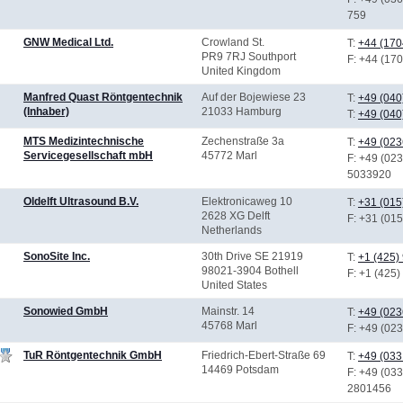
759
GNW Medical Ltd.
Crowland St.
T:
+44 (170
PR9 7RJ Southport
F
: +44 (17
United Kingdom
Manfred Quast Röntgentechnik
Auf der Bojewiese 23
T:
+49 (040
(Inhaber)
21033 Hamburg
T:
+49 (040
MTS Medizintechnische
Zechenstraße 3a
T:
+49 (023
Servicegesellschaft mbH
45772 Marl
F
: +49 (02
5033920
Oldelft Ultrasound B.V.
Elektronicaweg 10
T:
+31 (015
2628 XG Delft
F
: +31 (01
Netherlands
SonoSite Inc.
30th Drive SE 21919
T:
+1 (425)
98021-3904 Bothell
F
: +1 (425
United States
Sonowied GmbH
Mainstr. 14
T:
+49 (023
45768 Marl
F
: +49 (02
TuR Röntgentechnik GmbH
Friedrich-Ebert-Straße 69
T:
+49 (033
14469 Potsdam
F
: +49 (033
2801456