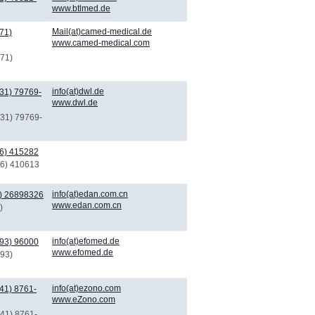
www.btlmed.de
Mail(at)camed-medical.de
71)
www.camed-medical.com
171)
info(at)dwl.de
31) 79769-
www.dwl.de
731) 79769-
6) 415282
06) 410613
info(at)edan.com.cn
) 26898326
www.edan.com.cn
)
info(at)efomed.de
93) 96000
www.efomed.de
193)
info(at)ezono.com
41) 8761-
www.eZono.com
641) 8761-