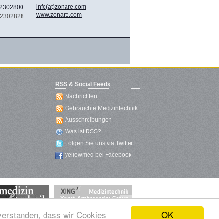
info(at)zonare.com
 2302800
www.zonare.com
) 2302828
RSS & Social Feeds
Nachrichten
Gebrauchte Medizintechnik
Ausschreibungen
Was ist RSS?
Folgen Sie uns via Twitter.
yellowmed bei Facebook
OK
nverstanden, dass wir Cookies