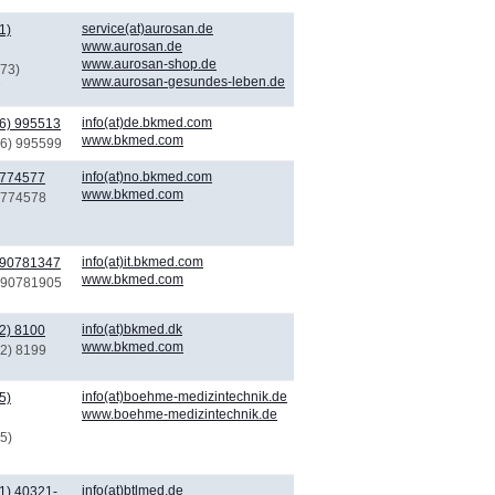
service(at)aurosan.de
1)
www.aurosan.de
www.aurosan-shop.de
573)
www.aurosan-gesundes-leben.de
7
info(at)de.bkmed.com
6) 995513
www.bkmed.com
06) 995599
info(at)no.bkmed.com
 774577
www.bkmed.com
) 774578
info(at)it.bkmed.com
 90781347
www.bkmed.com
) 90781905
info(at)bkmed.dk
2) 8100
www.bkmed.com
52) 8199
info(at)boehme-medizintechnik.de
5)
www.boehme-medizintechnik.de
5)
info(at)btlmed.de
1) 40321-