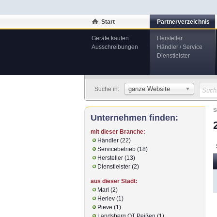
Start
Partnerverzeichnis
Geräte kaufen
Hersteller
Ausschreibungen
Händler / Service
Dienstleister
ganze Website
Suche in:
S
Unternehmen finden:
mit dieser Branche:
Händler (22)
Servicebetrieb (18)
Hersteller (13)
Dienstleister (2)
aus dieser Stadt:
Marl (2)
Herlev (1)
Pieve (1)
Landsberg OT Peißen (1)