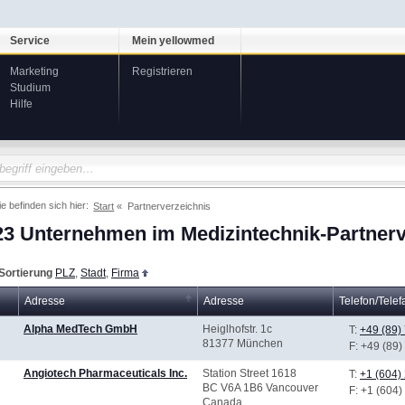
Service
Mein yellowmed
Marketing
Registrieren
Studium
Hilfe
ie befinden sich hier:
Start
Partnerverzeichnis
23 Unternehmen im Medizintechnik-Partnerv
Sortierung
PLZ
,
Stadt
,
Firma
Adresse
Adresse
Telefon/Telef
Alpha MedTech GmbH
Heiglhofstr. 1c
T:
+49 (89)
81377 München
F
: +49 (89
Angiotech Pharmaceuticals Inc.
Station Street 1618
T:
+1 (604)
BC V6A 1B6 Vancouver
F
: +1 (604
Canada