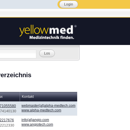
Login
Los
erzeichnis
ax
Kontakt
webmaster(at)alpha-medtech.com
 71055580
www.alpha-medtech.com
) 74140130
info(at)angio.com
 2217676
www.angiotech.com
) 2212330