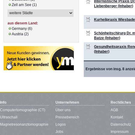
Internistische Praxis Dr
Zell am See (1)
Liebenberger (Inhaber)
Kurheilpraxis Wiesbade
aus diesem Land:
Germany (6)
Schönheitschirurg Dr. 
Austria (2)
Batze (Inhaber)
Gesundheitspraxis Ren
(Inhaber)
Ergebnisse von insg. 8 anzei
Info
Unternehmen
Rechtliches
Computertomographie (CT)
Über uns
AGB
Ultraschall
Pressebereich
Kontakt
Magnetresonanztomographie
Logos
Datenschutz
Jobs
Impressum