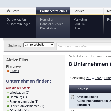
Start
Partnerverzeichnis
Service
Me
Geräte kaufen
Hersteller
Marketing
Re
Ausschreibungen
Händler / Service
Studium
Dienstleister
Hilfe
Suche in:
Sie befinden sich hier:
Start
Part
Aktive Filter:
8 Unternehmen i
Firmentyp:
Praxis
Sortierung
PLZ
,
Stadt
,
Firm
Unternehmen finden:
aus dieser Stadt:
Adresse
Wiesbaden (1)
Orthopädische
Hamburg (1)
Gemeinschaftspraxis D
Frankfurt am Main (1)
(Inhaber)
Dießen am Ammersee (1)
Düsseldorf (1)