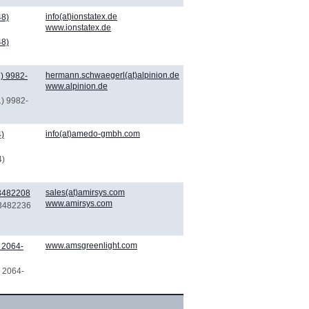
info(at)ionstatex.de
48)
www.ionstatex.de
48)
hermann.schwaegerl(at)alpinion.de
) 9982-
www.alpinion.de
1) 9982-
info(at)amedo-gmbh.com
)
4)
sales(at)amirsys.com
 3482208
www.amirsys.com
 3482236
www.amsgreenlight.com
 2064-
) 2064-