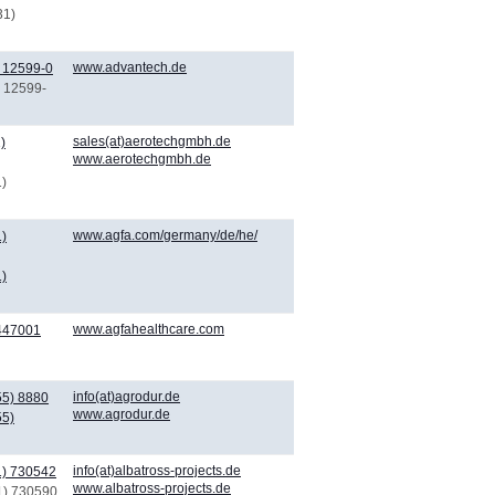
31)
www.advantech.de
 12599-0
) 12599-
sales(at)aerotechgmbh.de
)
www.aerotechgmbh.de
1)
www.agfa.com/germany/de/he/
)
)
www.agfahealthcare.com
4447001
info(at)agrodur.de
55) 8880
www.agrodur.de
55)
info(at)albatross-projects.de
1) 730542
www.albatross-projects.de
1) 730590