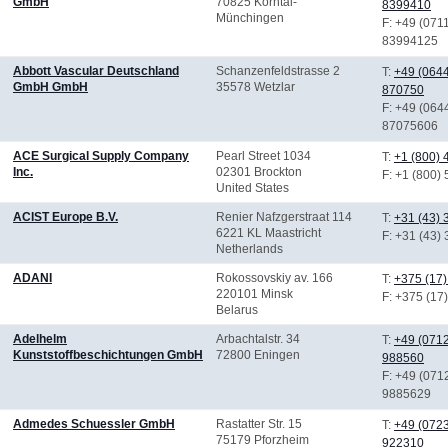
GmbH
70825 Korntal-
8399410
Münchingen
F
: +49 (071
83994125
Abbott Vascular Deutschland
Schanzenfeldstrasse 2
T:
+49 (064
GmbH GmbH
35578 Wetzlar
870750
F
: +49 (064
87075606
ACE Surgical Supply Company
Pearl Street 1034
T:
+1 (800) 
Inc.
02301 Brockton
F
: +1 (800)
United States
ACIST Europe B.V.
Renier Nafzgerstraat 114
T:
+31 (43)
6221 KL Maastricht
F
: +31 (43)
Netherlands
ADANI
Rokossovskiy av. 166
T:
+375 (17
220101 Minsk
F
: +375 (17
Belarus
Adelhelm
Arbachtalstr. 34
T:
+49 (071
Kunststoffbeschichtungen GmbH
72800 Eningen
988560
F
: +49 (071
9885629
Admedes Schuessler GmbH
Rastatter Str. 15
T:
+49 (072
75179 Pforzheim
922310