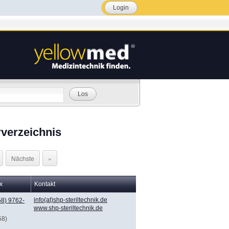
Login
Los
verzeichnis
Nächste
»
x
Kontakt
info(at)shp-steriltechnik.de
8) 9762-
www.shp-steriltechnik.de
58)