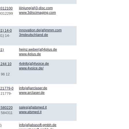
jiinjung(at)3-disc.com
 9312100
www.3discimaging.com
 9312299
innovation.de(at)mmm.com
1) 14-0
3mdeutschland.de
31) 14-
heinz.weber(at)4plus.de
31)
www.4plus.de
4vInfo(at)4voice.de
 244 10
www.4voice.de/
) 96 12
info(at)arclaser.de
 21779-0
www.arclaser.de
) 21779-
sales(at)atsmed.it
) 580220
www.atsmed.it
) 584311
info(at)abasoft-gmbh.de
)