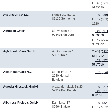
F
: +49 (072
9223199
Advantech Co. Ltd.
Industriestraße 15
T:
+49 (089)
82110 Germering
F
: +49 (089
1220
Aerotech GmbH
Südwestpark 90
T:
+49 (0911
90449 Nürnberg
9679370
F
: +49 (091
96793720
Agfa HealthCare GmbH
Am Coloneum 4
T:
+49 (0221
50670 Köln
5717712
T:
+49 (0221
5717710
Agfa HealthCare N.V.
Septestraat 27
T:
+32 (3) 
2640 Mortsel
Belgium
Agrodur Grosalski GmbH
Alexander-Mack-Str. 20
T:
+49 (027
57319 Bad Berleburg
T:
+49 (027
888101
Albatross Projects GmbH
Daimlerstr. 17
T:
+49 (732
89564 Nattheim
F
: +49 (732