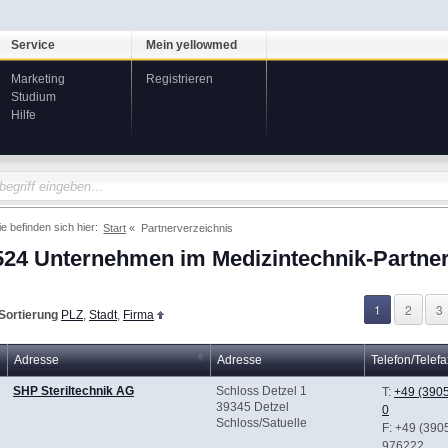
Service
Mein yellowmed
Marketing
Registrieren
Studium
Hilfe
ie befinden sich hier:
Start
Partnerverzeichnis
524 Unternehmen im Medizintechnik-Partner
1
2
3
Sortierung
PLZ
,
Stadt
,
Firma
Adresse
Adresse
Telefon/Telefa
SHP Steriltechnik AG
Schloss Detzel 1
T:
+49 (3905
39345 Detzel
0
Schloss/Satuelle
F
: +49 (390
976222