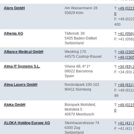
Alere GmbH
Am Wassermann 28
T:
+49 (0221
50829 Köln
0
F
: +49 (022
400
Alhenia AG
Täfernstr. 39
T:
+41 (056
5405 Baden-Dättwil
F
: +41 (056
Switzerland
Alliance Medical GmbH
Westring 170
T:
+49 (230
44575 Castrop-Rauxel
T:
+49 (230
Alma IT Systems S.L.
Vilana 4B, 4º 1ª
T:
+34 (93)
08022 Barcelona
F
: +34 (93)
Spain
Alma Lasers GmbH
Nordostpark 100-102
T:
+49 (911)
90411 Nürnberg
F
: +49 (911
99
Aloka GmbH
Büropark Mollsfeld,
T:
+49 (0215
Mollsfeld 5
0
40670 Meerbusch
ALOKA Holding Europe AG
Steinhauerstrasse 74
T:
+41 (41)
6300 Zug
F
: +41 (41)
Switzerland