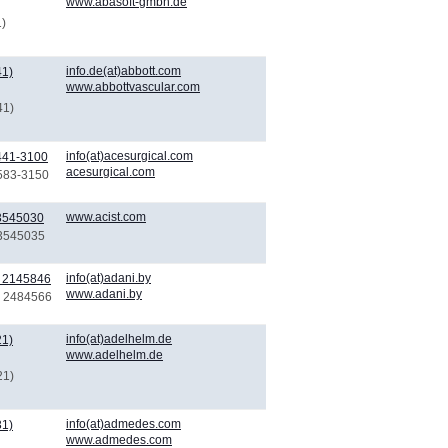
www.abasoft-gmbh.de
1)
info.de(at)abbott.com
41)
www.abbottvascular.com
41)
info(at)acesurgical.com
441-3100
acesurgical.com
 583-3150
www.acist.com
 3545030
 3545035
info(at)adani.by
) 2145846
www.adani.by
) 2484566
info(at)adelhelm.de
21)
www.adelhelm.de
21)
info(at)admedes.com
31)
www.admedes.com