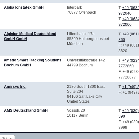
Alpha Ionstatex GmbH
Interpark
T:
+49 (063
76877 Offenbach
972040
T:
+49 (063
972060
Alpinion Medical Deutschland
Lilienthalstr. 17a
T:
+49 (0811
GmbH GmbH
85399 Hallbergmoos bei
860
München
F
: +49 (081
8620
amedo Smart Tracking Solutions
Universitätsstraße 142
T:
+49 (0234
Bochum GmbH
44799 Bochum
7772860
F
: +49 (023
77728677
Amirsys Inc.
2180 South 1300 East
T:
+1 (949)
Suite 204
F
: +1 (949)
84106 Salt Lake City
United States
AMS Deutschland GmbH
Vossstr. 20
T:
+49 (030)
10117 Berlin
390
F
: +49 (030
3999
10