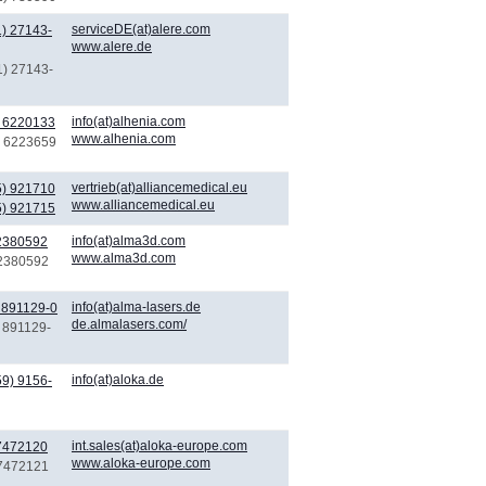
serviceDE(at)alere.com
) 27143-
www.alere.de
1) 27143-
info(at)alhenia.com
) 6220133
www.alhenia.com
) 6223659
vertrieb(at)alliancemedical.eu
5) 921710
www.alliancemedical.eu
5) 921715
info(at)alma3d.com
 2380592
www.alma3d.com
 2380592
info(at)alma-lasers.de
 891129-0
de.almalasers.com/
) 891129-
info(at)aloka.de
9) 9156-
int.sales(at)aloka-europe.com
 7472120
www.aloka-europe.com
 7472121