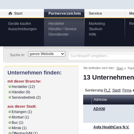
Start
Partnerverzeichnis
Service
Me
Geräte kaufen
Hersteller
Marketing
Re
Ausschreibungen
Händler / Service
Studium
Dienstleister
Hilfe
Suche in:
Sie befinden sich hier:
Start
Part
Unternehmen finden:
13 Unternehmen 
mit dieser Branche:
Hersteller (12)
Sortierung
PLZ
,
Stadt
,
Firma
Händler (9)
Servicebetrieb (2)
Adresse
aus dieser Stadt:
ADANI
Erlangen (1)
Mortsel (1)
Buc (1)
Agfa HealthCare N.V.
Minsk (1)
Offenbach/M (1)