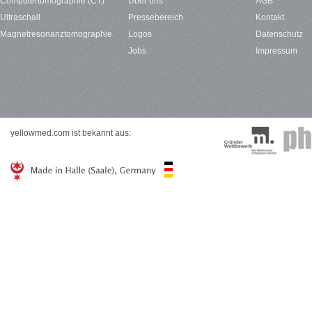
Computertomographie (CT)
Über uns
AGB
Ultraschall
Pressebereich
Kontakt
Magnetresonanztomographie
Logos
Datenschutz
Jobs
Impressum
yellowmed.com ist bekannt aus: