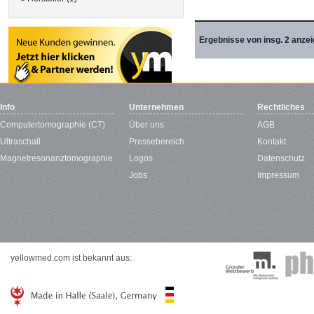
Ergebnisse von insg. 2 anzei
Info
Unternehmen
Rechtliches
Computertomographie (CT)
Über uns
AGB
Ultraschall
Pressebereich
Kontakt
Magnetresonanztomographie
Logos
Datenschutz
Jobs
Impressum
yellowmed.com ist bekannt aus: