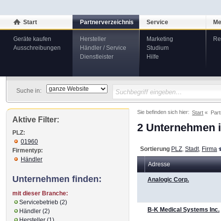
Start
Partnerverzeichnis
Service
Me
Geräte kaufen
Hersteller
Marketing
Re
Ausschreibungen
Händler / Service
Studium
Dienstleister
Hilfe
Suche in:
Sie befinden sich hier:
Start
Part
Aktive Filter:
2 Unternehmen i
PLZ:
01960
Sortierung
PLZ
,
Stadt
,
Firma
Firmentyp:
Händler
Adresse
Unternehmen finden:
Analogic Corp.
mit dieser Branche:
Servicebetrieb (2)
B-K Medical Systems Inc.
Händler (2)
Hersteller (1)