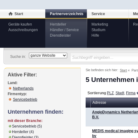
Start
Partnerverzeichnis
Service
Me
Geräte kaufen
Hersteller
Marketing
Re
Ausschreibungen
Händler / Service
Studium
Dienstleister
Hilfe
Suche in:
Sie befinden sich hier:
Start
Part
Aktive Filter:
5 Unternehmen i
Land:
Netherlands
Sortierung
PLZ
,
Stadt
,
Firma
Firmentyp:
Servicebetrieb
Adresse
Unternehmen finden:
AngioDynamics Netherla
B.V.
mit dieser Branche:
Servicebetrieb (5)
MEDIS medical imaging s
Hersteller (4)
bv
Dienstleister (3)