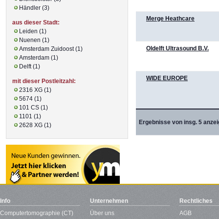
Händler (3)
Merge Heathcare
aus dieser Stadt:
Leiden (1)
Nuenen (1)
Oldelft Ultrasound B.V.
Amsterdam Zuidoost (1)
Amsterdam (1)
Delft (1)
WIDE EUROPE
mit dieser Postleitzahl:
2316 XG (1)
5674 (1)
101 CS (1)
1101 (1)
Ergebnisse von insg. 5 anzei
2628 XG (1)
Info
Unternehmen
Rechtliches
Computertomographie (CT)
Über uns
AGB