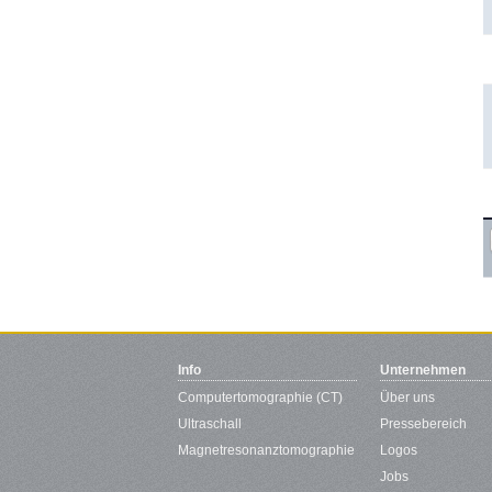
Info
Unternehmen
Computertomographie (CT)
Über uns
Ultraschall
Pressebereich
Magnetresonanztomographie
Logos
Jobs