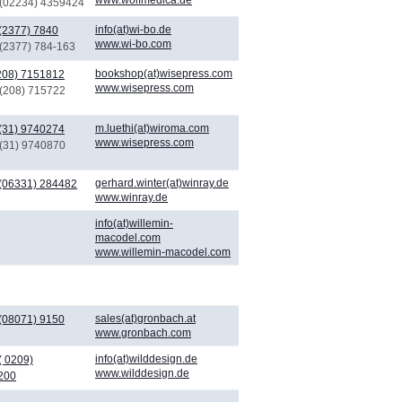
 (02234) 4359424
info(at)wi-bo.de
(2377) 7840
www.wi-bo.com
 (2377) 784-163
bookshop(at)wisepress.com
208) 7151812
www.wisepress.com
 (208) 715722
m.luethi(at)wiroma.com
(31) 9740274
www.wisepress.com
 (31) 9740870
gerhard.winter(at)winray.de
(06331) 284482
www.winray.de
info(at)willemin-
macodel.com
www.willemin-macodel.com
sales(at)gronbach.at
(08071) 9150
www.gronbach.com
info(at)wilddesign.de
( 0209)
www.wilddesign.de
200