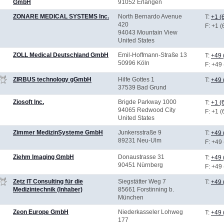
GmbH
91052 Erlangen
ZONARE MEDICAL SYSTEMS Inc.
North Bernardo Avenue
T:
+1 (
420
F
: +1 
94043 Mountain View
United States
ZOLL Medical Deutschland GmbH
Emil-Hoffmann-Straße 13
T:
+49 
50996 Köln
F
: +49
ZIRBUS technology gGmbH
Hilfe Gottes 1
T:
+49 
37539 Bad Grund
Ziosoft Inc.
Brigde Parkway 1000
T:
+1 (
94065 Redwood City
F
: +1 
United States
Zimmer MedizinSysteme GmbH
Junkersstraße 9
T:
+49 
89231 Neu-Ulm
F
: +49
Ziehm Imaging GmbH
Donaustrasse 31
T:
+49 
90451 Nürnberg
F
: +49
Zetz IT Consulting für die
Siegstätter Weg 7
T:
+49 
Medizintechnik (Inhaber)
85661 Forstinning b.
München
Zeon Europe GmbH
Niederkasseler Lohweg
T:
+49 
177