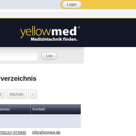
Login
Los
verzeichnis
3
Nächste
»
Telefax
Kontakt
info(at)zonare.de
(09131) 974940