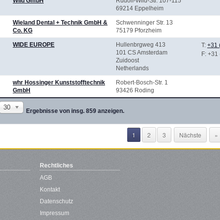
Wild GmbH
Rudolf-Wild-Str. 107-115
69214 Eppelheim
Wieland Dental + Technik GmbH &
Schwenninger Str. 13
Co. KG
75179 Pforzheim
WIDE EUROPE
Hullenbrgweg 413
T:
+31 
101 CS Amsterdam
F
: +31
Zuidoost
Netherlands
whr Hossinger Kunststofftechnik
Robert-Bosch-Str. 1
GmbH
93426 Roding
30
Ergebnisse von insg. 859 anzeigen.
1
2
3
Nächste
»
Rechtliches
AGB
Kontakt
Datenschutz
Impressum