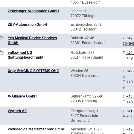
40547 Düsseldorf
Zeltwanger Automation GmbH
Jopestr. 3
72072 Tübingen
ZBV-Automation GmbH
Echternacher Str. 3
53842 Troisdorf
Yes Medical Device Services
Bahnstr. 42-46
T:
+49 
GmbH
61381 Friedrichsdorf
76464
yellowmed UG
Reilstraße 128
T:
+49 
(haftungsbeschränkt)
06114 Halle (Saale)
F
: +49
Xray IMAGING SYSTEMS OHG
Winden 26
T:
+49 
85304 Ilmmünster
0
F
: +49
9
X-Alliance GmbH
Suhrenkamp 59-69
T:
+49 
22335 Hamburg
F
: +49
Wyrsch AG
Obstgartenweg 1
T:
+41 
8427 Freienstein
F
: +41
Switzerland
WolfMedica Medizintechnik GmbH
Aachener Str. 1370
T:
+49 
50859 Köln, Weiden