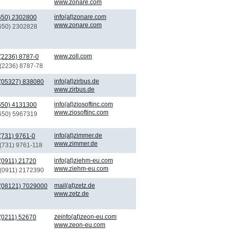
www.zonare.com
info(at)zonare.com
650) 2302800
www.zonare.com
(650) 2302828
www.zoll.com
(2236) 8787-0
 (2236) 8787-78
info(at)zirbus.de
(05327) 838080
www.zirbus.de
info(at)ziosoftinc.com
650) 4131300
www.ziosoftinc.com
(650) 5967319
info(at)zimmer.de
(731) 9761-0
www.zimmer.de
 (731) 9761-118
info(at)ziehm-eu.com
(0911) 21720
www.ziehm-eu.com
 (0911) 2172390
mail(at)zetz.de
(08121) 7029000
www.zetz.de
zeinfo(at)zeon-eu.com
(0211) 52670
www.zeon-eu.com