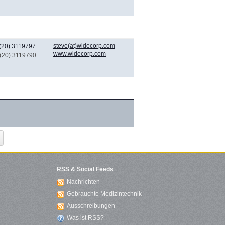
steve(at)widecorp.com
(20) 3119797
www.widecorp.com
 (20) 3119790
RSS & Social Feeds
Nachrichten
Gebrauchte Medizintechnik
Ausschreibungen
Was ist RSS?