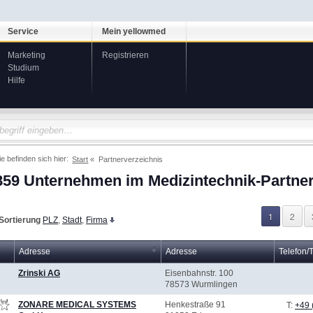
Service
Mein yellowmed
Marketing
Registrieren
Studium
Hilfe
ie befinden sich hier:
Start
Partnerverzeichnis
859 Unternehmen im Medizintechnik-Partner
1
2
Sortierung
PLZ
,
Stadt
,
Firma
Adresse
Adresse
Telefon/
Zrinski AG
Eisenbahnstr. 100
78573 Wurmlingen
ZONARE MEDICAL SYSTEMS
Henkestraße 91
T:
+49 