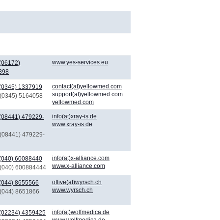
www.yes-services.eu
(06172)
898
contact(at)yellowmed.com
(0345) 1337919
support(at)yellowmed.com
 (0345) 5164058
yellowmed.com
info(at)xray-is.de
(08441) 479229-
www.xray-is.de
 (08441) 479229-
info(at)x-alliance.com
(040) 60088440
www.x-alliance.com
 (040) 600884444
offive(at)wyrsch.ch
(044) 8655566
www.wyrsch.ch
 (044) 8651866
info(at)wolfmedica.de
(02234) 4359425
www.wolfmedica.de