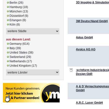
3D Imaging & Simulatio
Berlin (26)
Hamburg (18)
München (13)
Düsseldorf (9)
Erlangen (8)
3M Deutschland GmbH
Köln (8)
4plus GmbH
aus diesem Land:
Germany (614)
Italy (39)
4voice AG AG
United States (38)
Switzerland (29)
Netherlands (17)
United Kingdom (17)
:echtform Industriedesi
Design GbR
A & D Verpackungsmas
GmbH
A.R.C. Laser GmbH