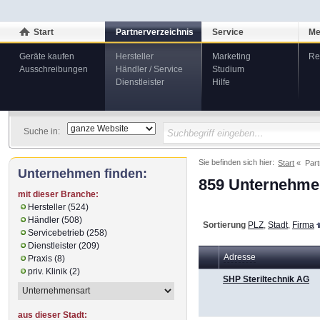
Start
Partnerverzeichnis
Service
Me
Geräte kaufen
Hersteller
Marketing
Re
Ausschreibungen
Händler / Service
Studium
Dienstleister
Hilfe
Suche in:
Sie befinden sich hier:
Start
Part
Unternehmen finden:
859 Unternehmen
mit dieser Branche:
Hersteller (524)
Händler (508)
Sortierung
PLZ
,
Stadt
,
Firma
Servicebetrieb (258)
Dienstleister (209)
Adresse
Praxis (8)
priv. Klinik (2)
SHP Steriltechnik AG
aus dieser Stadt: