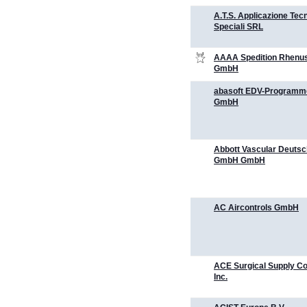
A.T.S. Applicazione Tec
Speciali SRL
AAAA Spedition Rhenus
GmbH
abasoft EDV-Program
GmbH
Abbott Vascular Deutsc
GmbH GmbH
AC Aircontrols GmbH
ACE Surgical Supply 
Inc.