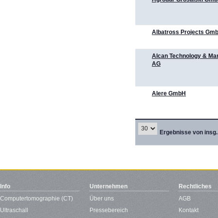
Albatross Projects Gm
Alcan Technology & M
AG
Alere GmbH
Ergebnisse von insg.
Info
Unternehmen
Rechtliches
Computertomographie (CT)
Über uns
AGB
Ultraschall
Pressebereich
Kontakt