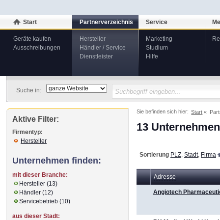
Start
Partnerverzeichnis
Service
Me
Geräte kaufen
Hersteller
Marketing
Re
Ausschreibungen
Händler / Service
Studium
Dienstleister
Hilfe
Suche in:
Sie befinden sich hier:
Start
Part
Aktive Filter:
13 Unternehmen 
Firmentyp:
Hersteller
Sortierung
PLZ
,
Stadt
,
Firma
Unternehmen finden:
mit dieser Branche:
Adresse
Hersteller (13)
Angiotech Pharmaceutic
Händler (12)
Servicebetrieb (10)
aus dieser Stadt: