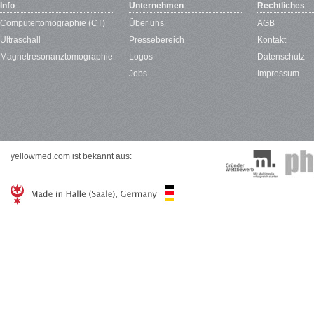
Info
Unternehmen
Rechtliches
Computertomographie (CT)
Über uns
AGB
Ultraschall
Pressebereich
Kontakt
Magnetresonanztomographie
Logos
Datenschutz
Jobs
Impressum
yellowmed.com ist bekannt aus: