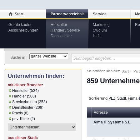
Start
Partnerverzeichnis
Service
Me
Geräte kaufen
Hersteller
Marketing
Re
Ausschreibungen
Händler / Service
Studium
Dienstleister
Hilfe
Suche in:
Sie befinden sich hier:
Start
Part
Unternehmen finden:
859 Unternehmen
mit dieser Branche:
Hersteller (524)
Händler (508)
Sortierung
PLZ
,
Stadt
,
Firma
Servicebetrieb (258)
Dienstleister (209)
Adresse
Praxis (8)
priv. Klinik (2)
Alma IT Systems S.L.
aus dieser Stadt: