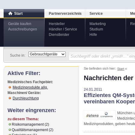
Start
Partnerverzeichnis
Service
Me
Geräte kaufen
Hersteller
Marketing
Re
Ausschreibungen
Händler / Service
Studium
Dienstleister
Hilfe
Suche in:
Sie befinden sich hier:
Start
Aktive Filter:
Nachrichten der
Medizinisches Fachgebiet:
Medizinprodukte allg.
24.01.2011
Maschinen/ Geräte:
Effizientes QM-Sys
Durchleuchtung
vereinbaren Kooper
Weiter eingrenzen:
München u
Medizinte
zu diesem Thema:
Medizinprodukten, geben heute
Risikomanagement (2)
Qualitätsmanagement (2)