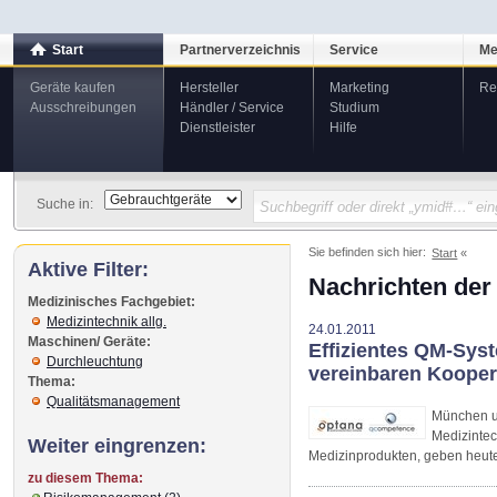
Start
Partnerverzeichnis
Service
Me
Geräte kaufen
Hersteller
Marketing
Re
Ausschreibungen
Händler / Service
Studium
Dienstleister
Hilfe
Suche in:
Sie befinden sich hier:
Start
Aktive Filter:
Nachrichten der
Medizinisches Fachgebiet:
Medizintechnik allg.
24.01.2011
Maschinen/ Geräte:
Effizientes QM-Sys
Durchleuchtung
vereinbaren Kooper
Thema:
Qualitätsmanagement
München u
Medizinte
Weiter eingrenzen:
Medizinprodukten, geben heute
zu diesem Thema: