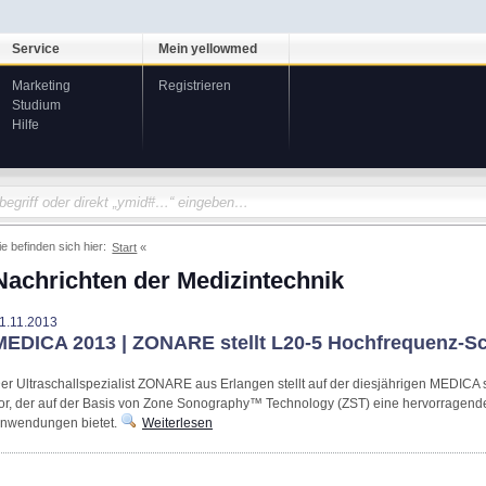
Service
Mein yellowmed
Marketing
Registrieren
Studium
Hilfe
ie befinden sich hier:
Start
Nachrichten der Medizintechnik
1.11.2013
MEDICA 2013 | ZONARE stellt L20-5 Hochfrequenz-Sc
er Ultraschallspezialist ZONARE aus Erlangen stellt auf der diesjährigen MEDIC
or, der auf der Basis von Zone Sonography™ Technology (ZST) eine hervorragende 
nwendungen bietet.
Weiterlesen