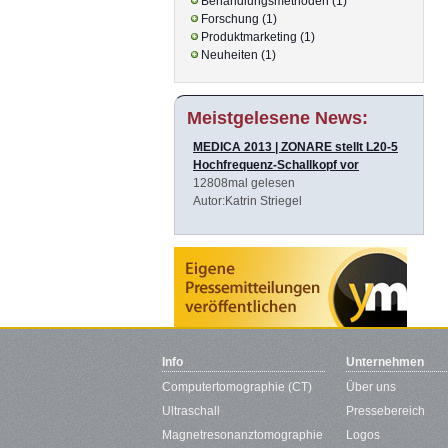
Behandlungsmethoden (1)
Forschung (1)
Produktmarketing (1)
Neuheiten (1)
Meistgelesene News:
MEDICA 2013 | ZONARE stellt L20-5
Hochfrequenz-Schallkopf vor
12808mal gelesen
Autor:Katrin Striegel
Info
Unternehmen
Computertomographie (CT)
Über uns
Ultraschall
Pressebereich
Magnetresonanztomographie
Logos