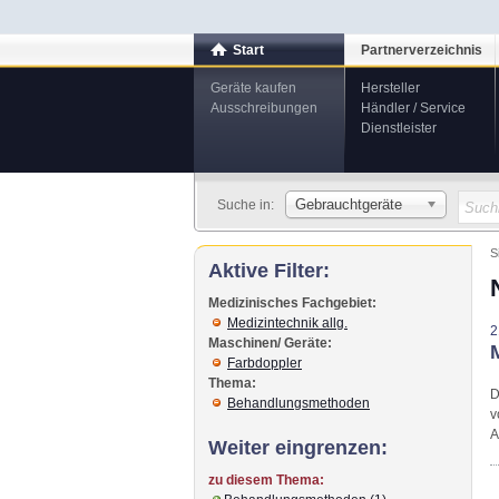
Start
Partnerverzeichnis
Geräte kaufen
Hersteller
Ausschreibungen
Händler / Service
Dienstleister
Gebrauchtgeräte
Suche in:
S
Aktive Filter:
Medizinisches Fachgebiet:
Medizintechnik allg.
2
Maschinen/ Geräte:
Farbdoppler
Thema:
D
Behandlungsmethoden
v
A
Weiter eingrenzen:
zu diesem Thema: