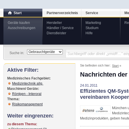
Start
Partnerverzeichnis
Service
Me
Geräte kaufen
Hersteller
Marketing
Re
Ausschreibungen
Händler / Service
Studium
Dienstleister
Hilfe
Suche in:
Sie befinden sich hier:
Start
Aktive Filter:
Nachrichten der
Medizinisches Fachgebiet:
Medizintechnik allg.
24.01.2011
Maschinen/ Geräte:
Effizientes QM-Sys
Röntgen - Interoral
vereinbaren Kooper
Thema:
Risikomanagement
München u
Medizinte
Weiter eingrenzen:
Medizinprodukten, geben heute
zu diesem Thema: