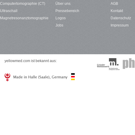
Computertomographie (CT)
Über uns
AGB
Ultraschall
Pressebereich
Kontakt
Magnetresonanztomographie
Logos
Datenschutz
Jobs
Impressum
yellowmed.com ist bekannt aus: