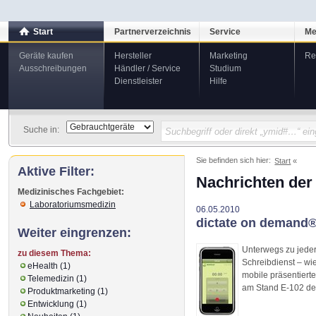
Start
Partnerverzeichnis
Service
Me
Geräte kaufen
Hersteller
Marketing
Re
Ausschreibungen
Händler / Service
Studium
Dienstleister
Hilfe
Suche in:
Sie befinden sich hier:
Start
Aktive Filter:
Nachrichten der
Medizinisches Fachgebiet:
Laboratoriumsmedizin
06.05.2010
dictate on demand®
Weiter eingrenzen:
Unterwegs zu jeder 
zu diesem Thema:
Schreibdienst – wi
eHealth (1)
mobile präsentiert
Telemedizin (1)
am Stand E-102 de
Produktmarketing (1)
Entwicklung (1)