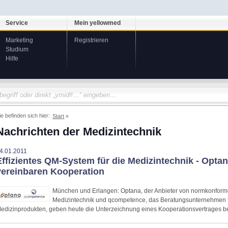
Service
Mein yellowmed
Marketing
Registrieren
Studium
Hilfe
ie befinden sich hier:
Start
Nachrichten der Medizintechnik
4.01.2011
Effizientes QM-System für die Medizintechnik - Opt
vereinbaren Kooperation
München und Erlangen: Optana, der Anbieter von normkonfor
Medizintechnik und qcompetence, das Beratungsunternehmen 
edizinprodukten, geben heute die Unterzeichnung eines Kooperationsvertrages b