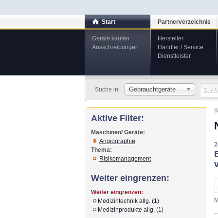
Start
Partnerverzeichnis
Geräte kaufen
Hersteller
Ausschreibungen
Händler / Service
Dienstleister
Gebrauchtgeräte
Suche in:
S
Aktive Filter:
Maschinen/ Geräte:
Angiographie
2
Thema:
Risikomanagement
Weiter eingrenzen:
Weiter eingrenzen:
M
Medizintechnik allg. (1)
Medizinprodukte allg. (1)