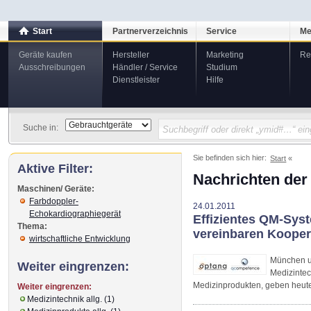
Start
Partnerverzeichnis
Service
Me
Geräte kaufen
Hersteller
Marketing
Re
Ausschreibungen
Händler / Service
Studium
Dienstleister
Hilfe
Suche in:
Sie befinden sich hier:
Start
Aktive Filter:
Nachrichten der
Maschinen/ Geräte:
Farbdoppler-
24.01.2011
Echokardiographiegerät
Effizientes QM-Sys
Thema:
vereinbaren Kooper
wirtschaftliche Entwicklung
München u
Weiter eingrenzen:
Medizinte
Medizinprodukten, geben heute
Weiter eingrenzen:
Medizintechnik allg. (1)