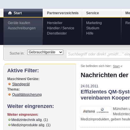
Start
Partnerverzeichnis
Service
Me
Geräte kaufen
Hersteller
Marketing
Re
Ausschreibungen
Händler / Service
Studium
Dienstleister
Hilfe
Suche in:
Sie befinden sich hier:
Start
Aktive Filter:
Nachrichten der
Maschinen/ Geräte:
Standgerät
24.01.2011
Thema:
Effizientes QM-Sys
Qualitätssicherung
vereinbaren Kooper
Weiter eingrenzen:
München u
Medizinte
Weiter eingrenzen:
Medizinprodukten, geben heute
Medizintechnik allg. (1)
Medizinprodukte allg. (1)