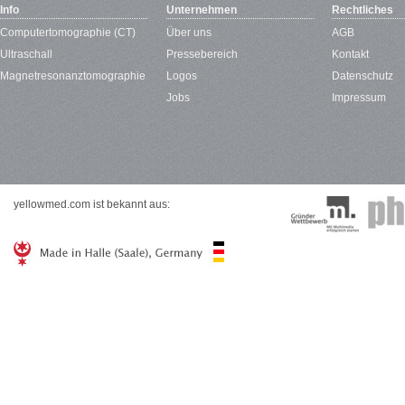
Info
Unternehmen
Rechtliches
Computertomographie (CT)
Über uns
AGB
Ultraschall
Pressebereich
Kontakt
Magnetresonanztomographie
Logos
Datenschutz
Jobs
Impressum
yellowmed.com ist bekannt aus: