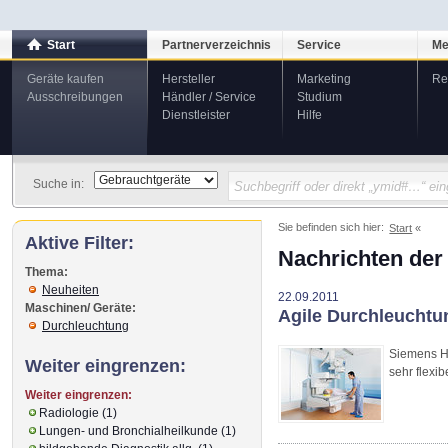
Start
Partnerverzeichnis
Service
Me
Geräte kaufen
Hersteller
Marketing
Re
Ausschreibungen
Händler / Service
Studium
Dienstleister
Hilfe
Suche in:
Sie befinden sich hier:
Start
Aktive Filter:
Nachrichten der
Thema:
Neuheiten
22.09.2011
Maschinen/ Geräte:
Agile Durchleuchtu
Durchleuchtung
Siemens He
Weiter eingrenzen:
sehr flexi
Weiter eingrenzen:
Radiologie (1)
Lungen- und Bronchialheilkunde (1)